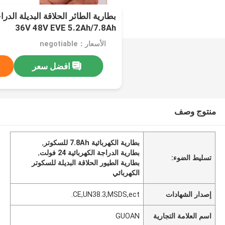
36V 48V EVE 5.2Ah/7.8Ah
الأسعار：negotiable
افضل سعر
منتوج وصف
بطارية الكهربائية 7.8Ah للسكوتر
,
بطارية الدراجة الكهربائية 24 فولت
,
تسليط الضوء:
بطارية الطيور الحلاقة البديلة للسكوتر
الكهربائي
إصدار الشهادات
CE,UN38.3,MSDS,ect.
اسم العلامة التجارية
GUOAN