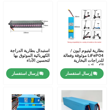
بطارية ليتيوم أيون /
استبدال بطارية الدراجة
LiFePO4 موثوقة وفعالة
الكهربائية الموثوق بها
للدراجات البخارية
لتحسين الأداء
الكهربائية
إرسال استفسار
إرسال استفسار
بيت
منتجات
أشرطة فيديو